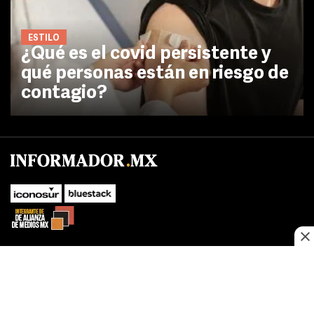
ESTILO
¿Qué es el covid persistente y
qué personas están en riesgo de
contagio?
No te pierdas las novedades de último momento.
¡Síguenos!
SUBIR
Este sitio web utiliza cookies propias y de terceros para optimizar su
FACEBOOK
TWITTER
navegacion, adaptarse a sus preferencias y realizar labores analiticas.
Al continuar navegando acepta nuestro
Política de cookies.