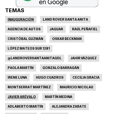
TEMAS
INAUGURACIÓN
LAND ROVER SANTA ANITA
AGENCIA DE AUTOS
JAGUAR
RAÚL PEÑAFIEL
CRISTÓBAL GUZMÁN
OSKAR BECKMAN
LÓPEZ MATEOS SUR 1281
@LANDROVERSANTAANITAGDL
JAHIR VÁZQUEZ
PAOLA MARTÍN
GONZALO BARRAGÁN
IRENE LUNA
HUGO CUADROS
CECILIA GRACIA
MONTSERRAT MARTÍNEZ
MAURICIO NICOLAU
JAVIER ARÉVALO
MARTÍN MEDINA
ADLABERTO MARTÍN
ALEJANDRA ZARATE