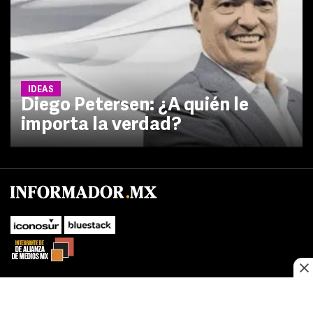
IDEAS
Diego Petersen: ¿A quién le
importa la verdad?
No te pierdas las novedades de último momento.
¡Síguenos!
SUBIR