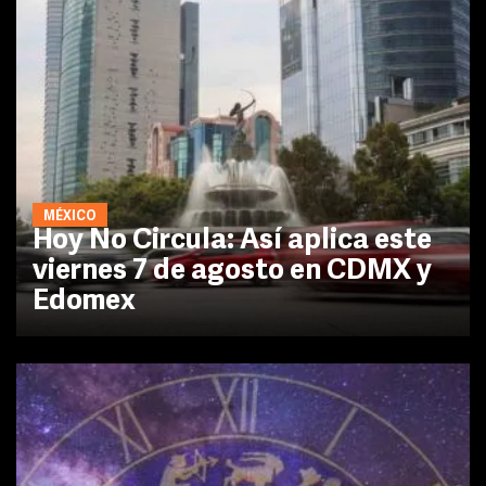
MÉXICO
Hoy No Circula: Así aplica este
viernes 7 de agosto en CDMX y
Edomex