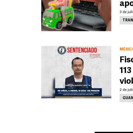
apo
3 de jul
TRAN
MÉXIC
Fis
113
vio
2 de jul
GUA