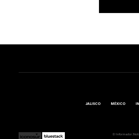
JALISCO
MÉXICO
I
El Informador ::Not