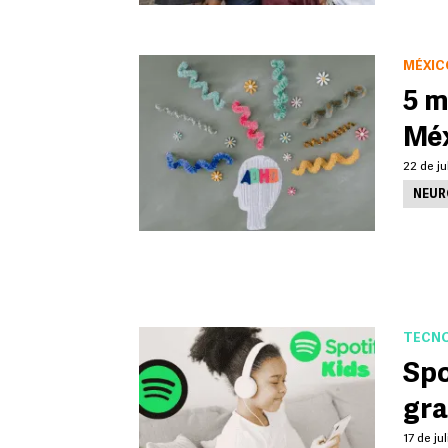
MÉXIC
5 m
Méx
22 de ju
NEUR
TECNO
Spo
gra
17 de ju