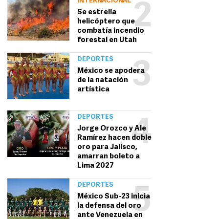
INTERNACIONAL
2
Se estrella
helicóptero que
combatía incendio
forestal en Utah
DEPORTES
3
México se apodera
de la natación
artística
DEPORTES
4
Jorge Orozco y Ale
Ramírez hacen doble
oro para Jalisco,
amarran boleto a
Lima 2027
DEPORTES
5
México Sub-23 inicia
la defensa del oro
ante Venezuela en