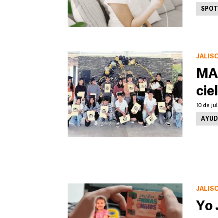
SPOT
JALIS
MAM
cie
10 de ju
AYUD
JALIS
Yo 