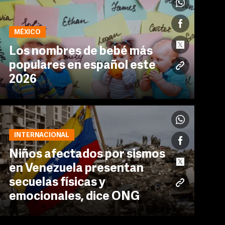
MÉXICO
Los nombres de bebé más
populares en español este
2026
INTERNACIONAL
Niños afectados por sismos
en Venezuela presentan
secuelas físicas y
emocionales, dice ONG