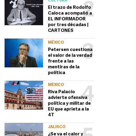
CULTURA
2
El trazo de Rodolfo
Caloca acompañó a
EL INFORMADOR
por tres décadas |
CARTONES
MÉXICO
3
Petersen cuestiona
el valor de la verdad
frente a las
mentiras de la
política
MÉXICO
4
Riva Palacio
advierte ofensiva
política y militar de
EU que aprieta a la
4T
JALISCO
¿Se va el calor y