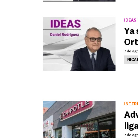
IDEAS
Ya 
Or
7 de ago
NICA
INTER
Adv
lig
7 de ago