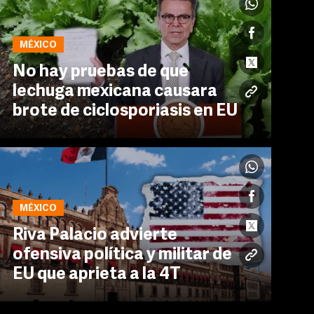
MÉXICO
No hay pruebas de que
lechuga mexicana causara
brote de ciclosporiasis en EU
MÉXICO
Riva Palacio advierte
ofensiva política y militar de
EU que aprieta a la 4T