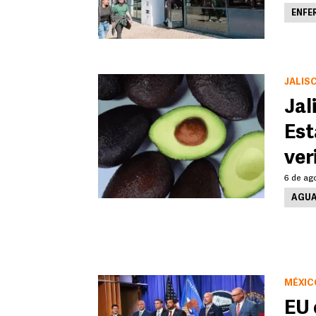
ENFE
JALIS
Jal
Est
ver
6 de ag
AGUA
MÉXIC
EU 