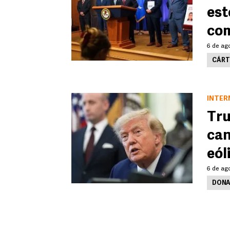
est
co
6 de ago
CÁRT
INTER
Tru
can
eól
6 de ago
DONA