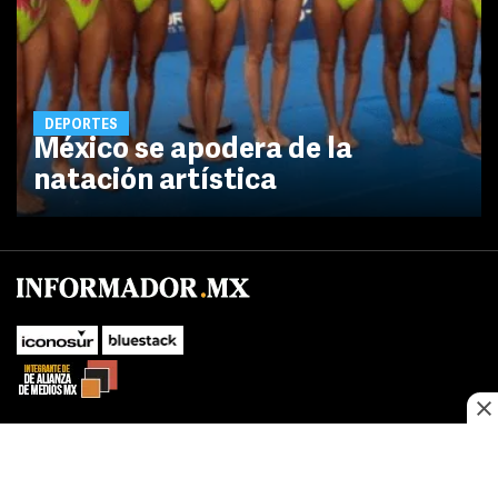
DEPORTES
México se apodera de la
natación artística
No te pierdas las novedades de último momento.
¡Síguenos!
SUBIR
Este sitio web utiliza cookies propias y de terceros para optimizar su
FACEBOOK
TWITTER