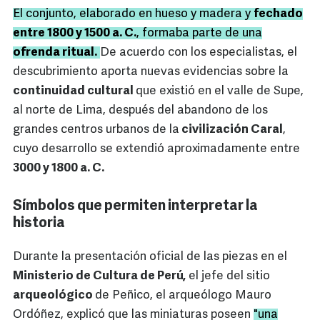
El conjunto, elaborado en hueso y madera y
fechado
entre 1800 y 1500 a. C.
, formaba parte de una
ofrenda ritual.
De acuerdo con los especialistas, el
descubrimiento aporta nuevas evidencias sobre la
continuidad cultural
que existió en el valle de Supe,
al norte de Lima, después del abandono de los
grandes centros urbanos de la
civilización Caral
,
cuyo desarrollo se extendió aproximadamente entre
3000 y 1800 a. C.
Símbolos que permiten interpretar la
historia
Durante la presentación oficial de las piezas en el
Ministerio de Cultura de Perú,
el jefe del sitio
arqueológico
de Peñico, el arqueólogo Mauro
Ordóñez, explicó que las miniaturas poseen
"una