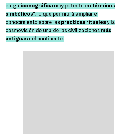
carga
iconográfica
muy potente en
términos
simbólicos
", lo que permitirá ampliar el
conocimiento sobre las
prácticas rituales
y la
cosmovisión de una de las civilizaciones
más
antiguas
del continente.