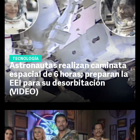
TECNOLOGÍA
Astronautas realizan caminata
espacial de 6 horas; preparan la
EEI para su desorbitación
(VIDEO)