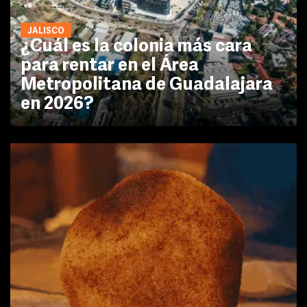
JALISCO
¿Cuál es la colonia más cara
para rentar en el Área
Metropolitana de Guadalajara
en 2026?