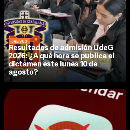
JALISCO
Resultados de admisión UdeG
2026: ¿A qué hora se publica el
dictamen este lunes 10 de
agosto?