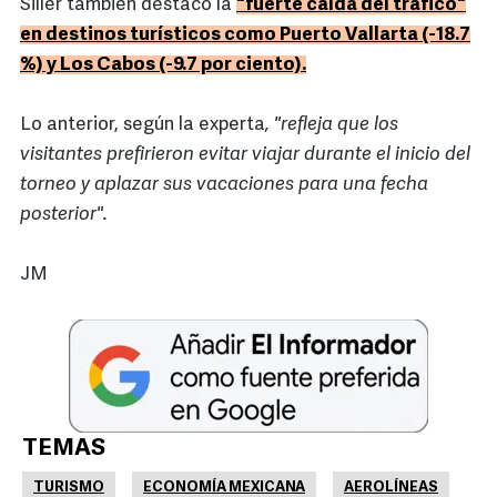
Siller también destacó la
"fuerte caída del tráfico"
en destinos turísticos como Puerto Vallarta (-18.7
%) y Los Cabos (-9.7 por ciento).
Lo anterior, según la experta
, "refleja que los
visitantes prefirieron evitar viajar durante el inicio del
torneo y aplazar sus vacaciones para una fecha
posterior".
JM
TEMAS
TURISMO
ECONOMÍA MEXICANA
AEROLÍNEAS