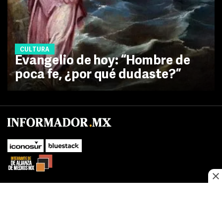
CULTURA
Evangelio de hoy: “Hombre de
poca fe, ¿por qué dudaste?”
No te pierdas las novedades de último momento.
¡Síguenos!
SUBIR
Este sitio web utiliza cookies propias y de terceros para optimizar su
FACEBOOK
TWITTER
navegacion, adaptarse a sus preferencias y realizar labores analiticas.