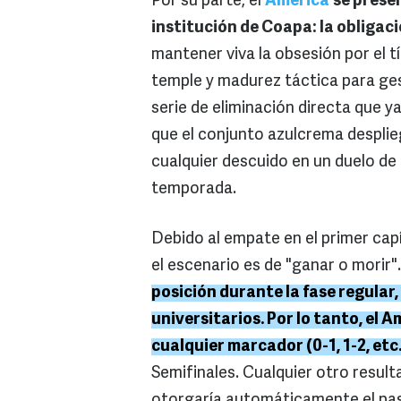
Por su parte, el
América
se presen
institución de Coapa: la obligaci
mantener viva la obsesión por el t
temple y madurez táctica para ges
serie de eliminación directa que y
que el conjunto azulcrema desplie
cualquier descuido en un duelo d
temporada.
Debido al empate en el primer capí
el escenario es de "ganar o morir"
posición durante la fase regular,
universitarios. Por lo tanto, el 
cualquier marcador (0-1, 1-2, etc.
Semifinales. Cualquier otro result
otorgaría automáticamente el pas