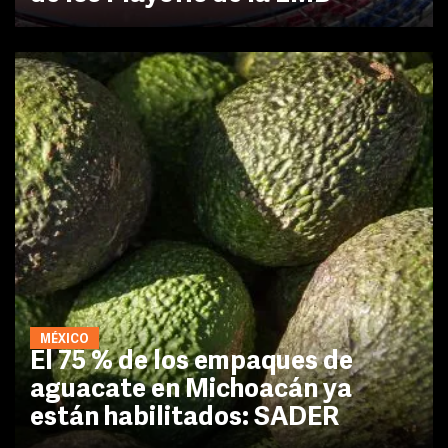
MÉXICO
El 75 % de los empaques de
aguacate en Michoacán ya
están habilitados: SADER