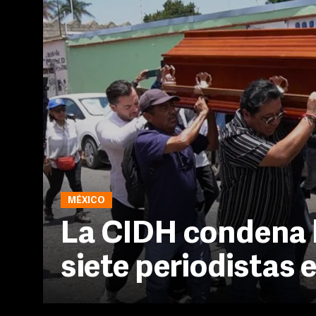
MÉXICO
La CIDH condena l
siete periodistas 