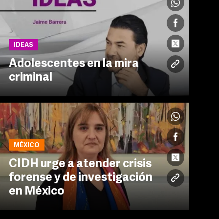
IDEAS
Adolescentes en la mira
criminal
MÉXICO
CIDH urge a atender crisis
forense y de investigación
en México