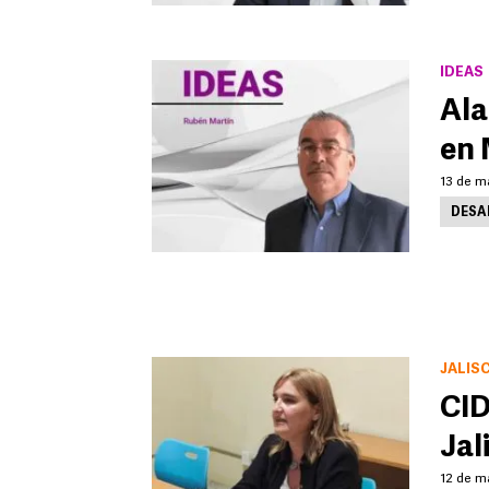
IDEAS
Ala
en 
13 de m
DESA
JALIS
CID
Jal
12 de m