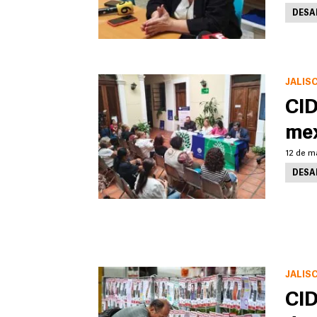
DESA
JALIS
CID
mex
12 de m
DESA
JALIS
CID