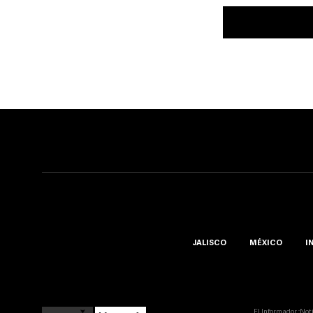
JALISCO
MÉXICO
I
El Informador ::Not