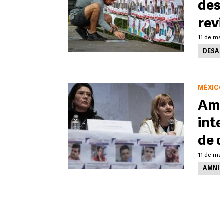
des
rev
11 de m
DESA
MÉXIC
Amn
int
de 
11 de m
AMNI