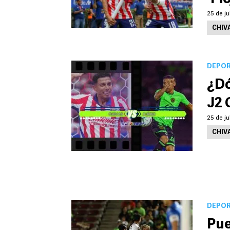
25 de ju
CHIV
DEPO
¿Dó
J2 
25 de ju
CHIV
DEPO
Pue