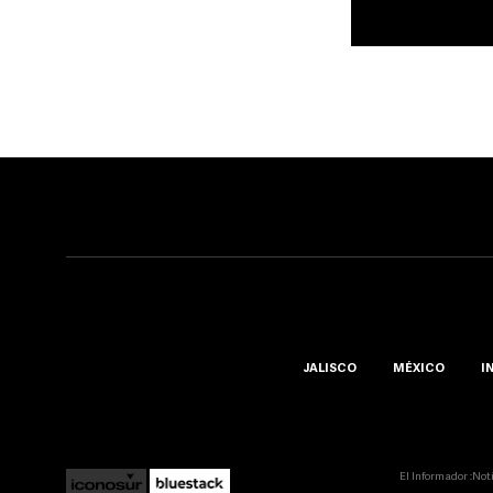
JALISCO
MÉXICO
I
El Informador ::Not