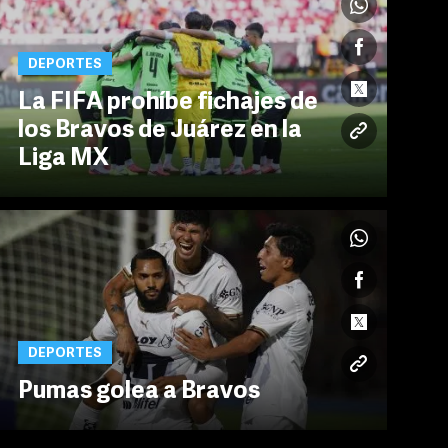
DEPORTES
La FIFA prohíbe fichajes de
los Bravos de Juárez en la
Liga MX
DEPORTES
Pumas golea a Bravos