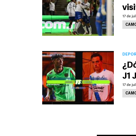
vis
17 de ju
CAMO
DEPO
¿Dó
J1 
17 de ju
CAMO