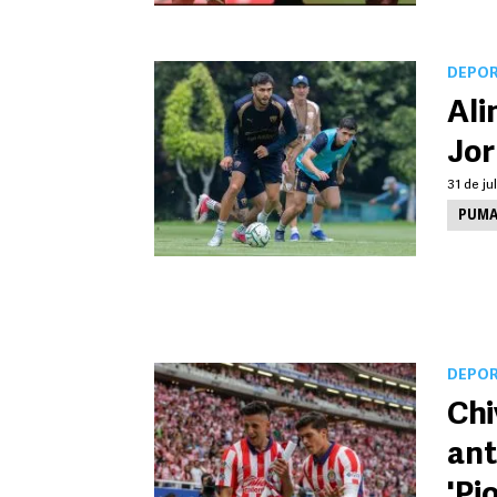
DEPO
Ali
Jor
31 de ju
PUMA
DEPO
Chi
ant
'Pi