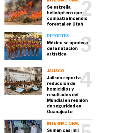
INTERNACIONAL
2
Se estrella
helicóptero que
combatía incendio
forestal en Utah
DEPORTES
3
México se apodera
de la natación
artística
JALISCO
4
Jalisco reporta
reducción de
homicidios y
resultados del
Mundial en reunión
de seguridad en
Guanajuato
INTERNACIONAL
Suman casi mil