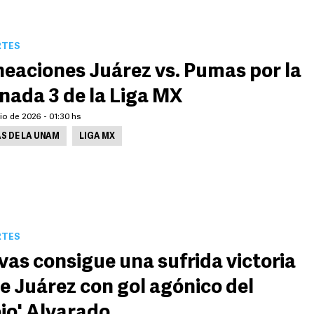
RTES
neaciones Juárez vs. Pumas por la
nada 3 de la Liga MX
lio de 2026 - 01:30 hs
S DE LA UNAM
LIGA MX
RTES
vas consigue una sufrida victoria
e Juárez con gol agónico del
ojo' Alvarado