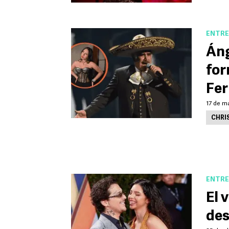
ENTRE
Áng
for
Fe
17 de m
CHRI
ENTRE
El 
des