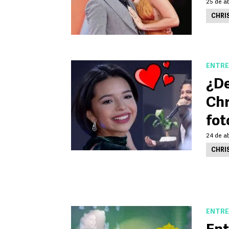
25 de ab
CHRI
ENTRE
¿De
Chr
fot
24 de ab
CHRI
ENTRE