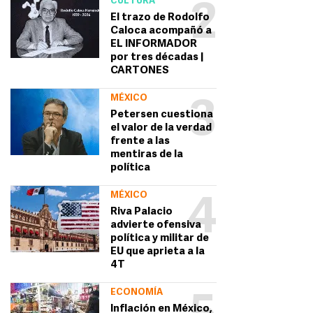
CULTURA
2
El trazo de Rodolfo
Caloca acompañó a
EL INFORMADOR
por tres décadas |
CARTONES
MÉXICO
3
Petersen cuestiona
el valor de la verdad
frente a las
mentiras de la
política
MÉXICO
4
Riva Palacio
advierte ofensiva
política y militar de
EU que aprieta a la
4T
ECONOMÍA
Inflación en México,