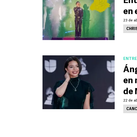
Ent
en 
23 de ab
CHRI
ENTRE
Áng
en 
de 
22 de ab
CANC