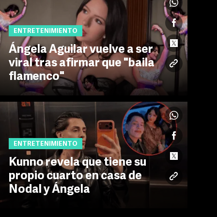
ENTRETENIMIENTO
Ángela Aguilar vuelve a ser
viral tras afirmar que "baila
flamenco"
ENTRETENIMIENTO
Kunno revela que tiene su
propio cuarto en casa de
Nodal y Ángela