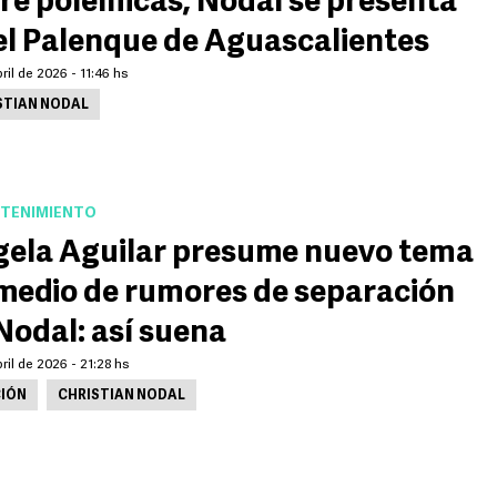
re polémicas, Nodal se presenta
el Palenque de Aguascalientes
ril de 2026 - 11:46 hs
STIAN NODAL
TENIMIENTO
ela Aguilar presume nuevo tema
medio de rumores de separación
Nodal: así suena
ril de 2026 - 21:28 hs
IÓN
CHRISTIAN NODAL